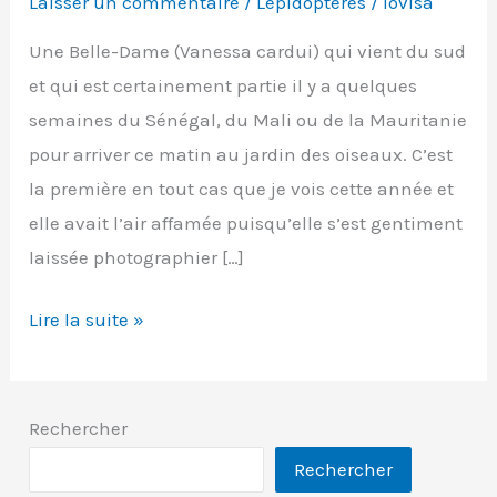
Laisser un commentaire
/
Lépidoptères
/
lovisa
Une Belle-Dame (Vanessa cardui) qui vient du sud
et qui est certainement partie il y a quelques
semaines du Sénégal, du Mali ou de la Mauritanie
pour arriver ce matin au jardin des oiseaux. C’est
la première en tout cas que je vois cette année et
elle avait l’air affamée puisqu’elle s’est gentiment
laissée photographier […]
Belle
Lire la suite »
dame
ou
Vanesse
Rechercher
des
Rechercher
chardons