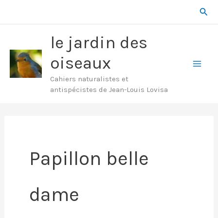
Aller
Rech
au
contenu
le jardin des
oiseaux
Mai
Cahiers naturalistes et
antispécistes de Jean-Louis Lovisa
Men
Papillon belle
dame