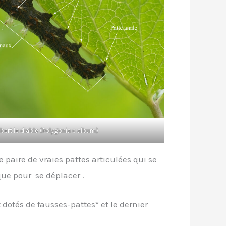
bert le diable (Polygonia c album)
paire de vraies pattes articulées qui se
ue pour se déplacer .
otés de fausses-pattes* et le dernier