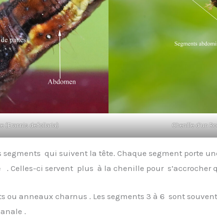
e (Erannis defoliaria)
Chenille d’un Ro
rs segments qui suivent la tête. Chaque segment porte une 
. Celles-ci servent plus à la chenille pour s’accrocher q
 ou anneaux charnus . Les segments 3 à 6 sont souvent d
anale .