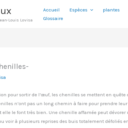
aux
Accueil
Espèces
plantes
Glossaire
Jean-Louis Lovisa
henilles-
isa
on pour sortir de l’œuf, les chenilles se mettent en quêt
enilles n’ont pas un long chemin à faire pour prendre leur 
 et elle le font très bien. Une chenille affamée peut dévor
u voir à plusieurs reprises des buis totalement défoliés en 