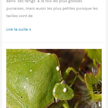
dans ses rangs à la fois les plus grosses
punaises, mais aussi les plus petites puisque les
tailles vont de
Corée
Lire la suite »
marginée
(coreus
marginatus)