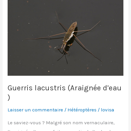
Guerris lacustris (Araignée d’eau
)
Laisser un commentaire
/
Hétéroptères
/
lovisa
Le saviez-vous ? Malgré son nom vernaculaire,