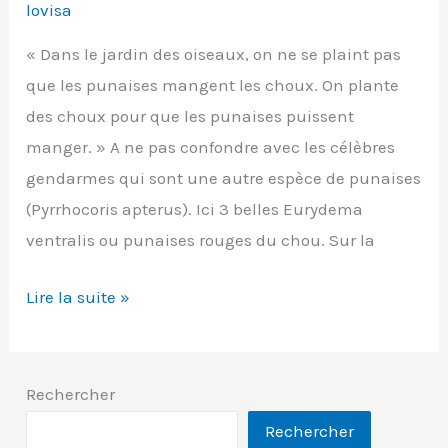
lovisa
« Dans le jardin des oiseaux, on ne se plaint pas
que les punaises mangent les choux. On plante
des choux pour que les punaises puissent
manger. » A ne pas confondre avec les célèbres
gendarmes qui sont une autre espèce de punaises
(Pyrrhocoris apterus). Ici 3 belles Eurydema
ventralis ou punaises rouges du chou. Sur la
Punaise
Lire la suite »
rouge
du
chou
Rechercher
(Eurydema
Rechercher