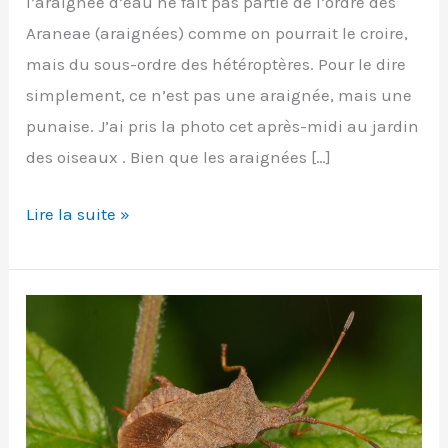
l’araignée d’eau ne fait pas partie de l’ordre des
Araneae (araignées) comme on pourrait le croire,
mais du sous-ordre des hétéroptères. Pour le dire
simplement, ce n’est pas une araignée, mais une
punaise. J’ai pris la photo cet après-midi au jardin
des oiseaux . Bien que les araignées […]
Guerris
Lire la suite »
lacustris
(Araignée
d’eau
)