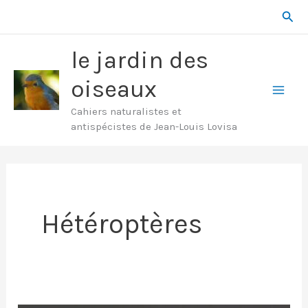
Aller
Rech
au
contenu
le jardin des
oiseaux
Mai
Cahiers naturalistes et
antispécistes de Jean-Louis Lovisa
Men
Hétéroptères