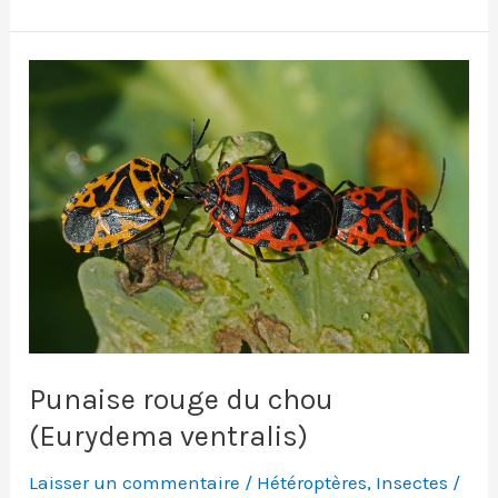
(Pyrrhocoris
apterus)
Punaise rouge du chou
(Eurydema ventralis)
Laisser un commentaire
/
Hétéroptères
,
Insectes
/