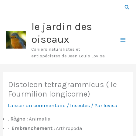
Aller
Rech
au
contenu
le jardin des
oiseaux
Mai
Cahiers naturalistes et
antispécistes de Jean-Louis Lovisa
Men
Distoleon tetragrammicus ( le
Fourmilion longicorne)
Laisser un commentaire
/
Insectes
/ Par
lovisa
.
Règne :
Animalia
·
Embranchement :
Arthropoda