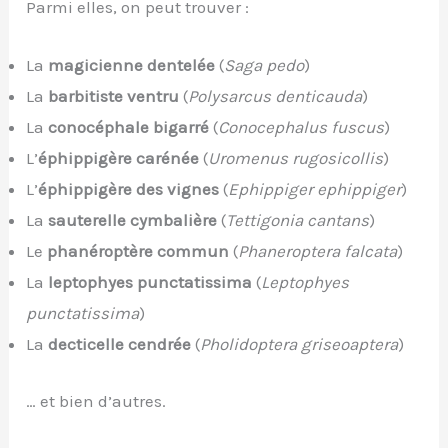
Parmi elles, on peut trouver :
La
magicienne dentelée
(
Saga pedo
)
La
barbitiste ventru
(
Polysarcus denticauda
)
La
conocéphale bigarré
(
Conocephalus fuscus
)
L’
éphippigère carénée
(
Uromenus rugosicollis
)
L’
éphippigère des vignes
(
Ephippiger ephippiger
)
La
sauterelle cymbalière
(
Tettigonia cantans
)
Le
phanéroptère commun
(
Phaneroptera falcata
)
La
leptophyes punctatissima
(
Leptophyes
punctatissima
)
La
decticelle cendrée
(
Pholidoptera griseoaptera
)
… et bien d’autres.