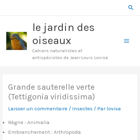
Aller
Rech
au
contenu
le jardin des
oiseaux
Mai
Cahiers naturalistes et
antispécistes de Jean-Louis Lovisa
Men
Grande sauterelle verte
(Tettigonia viridissima)
Laisser un commentaire
/
Insectes
/ Par
lovisa
Règne : Animalia
Embranchement : Arthropoda