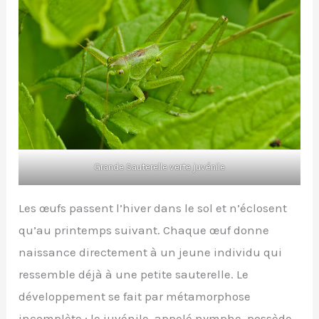
Grande Sauterelle verte juvénile
Les œufs passent l’hiver dans le sol et n’éclosent
qu’au printemps suivant. Chaque œuf donne
naissance directement à un jeune individu qui
ressemble déjà à une petite sauterelle. Le
développement se fait par métamorphose
incomplète : le juvénile, appelé nymphe, possède