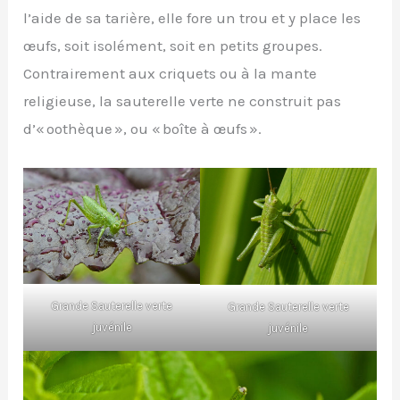
l’aide de sa tarière, elle fore un trou et y place les
œufs, soit isolément, soit en petits groupes.
Contrairement aux criquets ou à la mante
religieuse, la sauterelle verte ne construit pas
d’« oothèque », ou « boîte à œufs ».
Grande Sauterelle verte
Grande Sauterelle verte
juvénile
juvénile