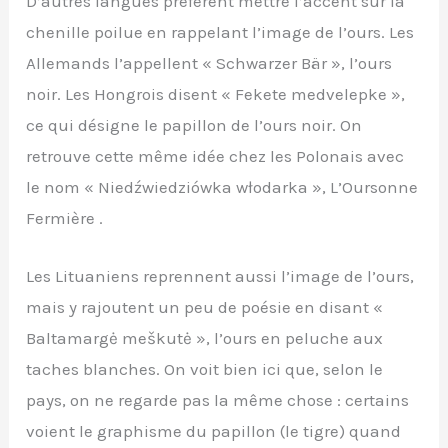
D’autres langues préfèrent mettre l’accent sur la
chenille poilue en rappelant l’image de l’ours. Les
Allemands l’appellent « Schwarzer Bär », l’ours
noir. Les Hongrois disent « Fekete medvelepke »,
ce qui désigne le papillon de l’ours noir. On
retrouve cette même idée chez les Polonais avec
le nom « Niedźwiedziówka włodarka », L’Oursonne
Fermière .
Les Lituaniens reprennent aussi l’image de l’ours,
mais y rajoutent un peu de poésie en disant «
Baltamargė meškutė », l’ours en peluche aux
taches blanches. On voit bien ici que, selon le
pays, on ne regarde pas la même chose : certains
voient le graphisme du papillon (le tigre) quand