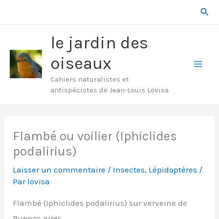
Aller
Rech
au
contenu
le jardin des
oiseaux
Mai
Cahiers naturalistes et
antispécistes de Jean-Louis Lovisa
Men
Flambé ou voilier (Iphiclides
podalirius)
Laisser un commentaire
/
Insectes
,
Lépidoptères
/
Par
lovisa
Flambé (Iphiclides podalirius) sur verveine de
Buenos aires