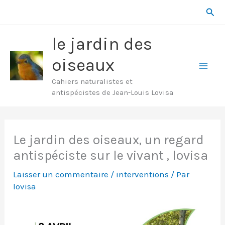
Aller
Rech
au
contenu
le jardin des
oiseaux
Mai
Cahiers naturalistes et
antispécistes de Jean-Louis Lovisa
Men
Le jardin des oiseaux, un regard
antispéciste sur le vivant , lovisa
Laisser un commentaire
/
interventions
/ Par
lovisa