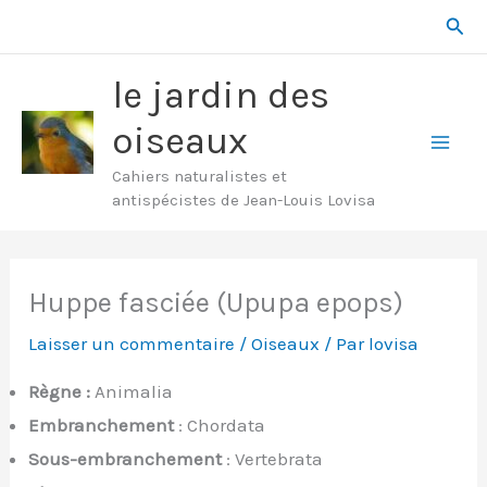
Aller
Rech
au
contenu
le jardin des
oiseaux
Mai
Cahiers naturalistes et
antispécistes de Jean-Louis Lovisa
Men
Huppe fasciée (Upupa epops)
Laisser un commentaire
/
Oiseaux
/ Par
lovisa
Règne :
Animalia
Embranchement
: Chordata
Sous-embranchement
: Vertebrata