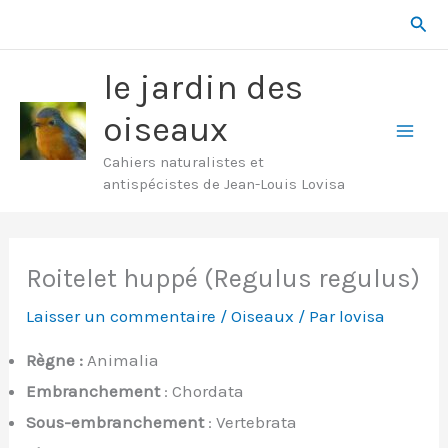
Aller
Rech
au
contenu
le jardin des
oiseaux
Mai
Cahiers naturalistes et
antispécistes de Jean-Louis Lovisa
Men
Roitelet huppé (Regulus regulus)
Laisser un commentaire
/
Oiseaux
/ Par
lovisa
Règne :
Animalia
Embranchement
: Chordata
Sous-embranchement
: Vertebrata