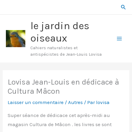
Aller
Rech
au
contenu
le jardin des
oiseaux
Mai
Cahiers naturalistes et
antispécistes de Jean-Louis Lovisa
Men
Lovisa Jean-Louis en dédicace à
Cultura Mâcon
Laisser un commentaire
/
Autres
/ Par
lovisa
Super séance de dédicace cet après-midi au
magasin Cultura de Mâcon . les livres se sont