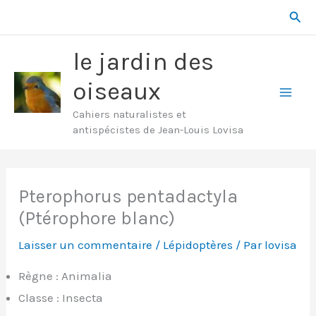
Aller
Rech
au
contenu
le jardin des
oiseaux
Mai
Cahiers naturalistes et
antispécistes de Jean-Louis Lovisa
Men
Pterophorus pentadactyla
(Ptérophore blanc)
Laisser un commentaire
/
Lépidoptères
/ Par
lovisa
Règne : Animalia
Classe : Insecta