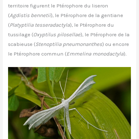
territoire figurent le Ptérophore du liseron
(
Agdistis bennetii
), le Ptérophore de la gentiane
(
Platyptilia tesseradactyla
), le Ptérophore du
tussilage (
Oxyptilus pilosellae
), le Ptérophore de la
scabieuse (
Stenoptilia pneumonanthes
) ou encore
le Ptérophore commun (
Emmelina monodactyla
).