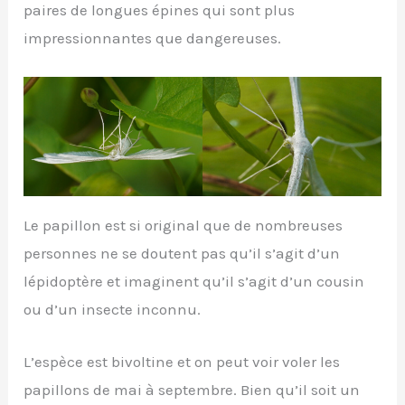
paires de longues épines qui sont plus
impressionnantes que dangereuses.
Le papillon est si original que de nombreuses
personnes ne se doutent pas qu’il s’agit d’un
lépidoptère et imaginent qu’il s’agit d’un cousin
ou d’un insecte inconnu.
L’espèce est bivoltine et on peut voir voler les
papillons de mai à septembre. Bien qu’il soit un