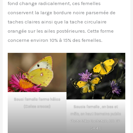
fond change radicalement, ces femelles
conservent la large bordure noire parsemée de
taches claires ainsi que la tache circulaire
orangée sur les ailes postérieures. Cette forme
concerne environ 10% à 15% des femelles.
Souci femelle forme hélice
(Colias crocea)
Soucis femelle , en bas et
mâle, en haut
Domaine public
Photo
Mike Duchstein
, CC BY-
SA 4.0