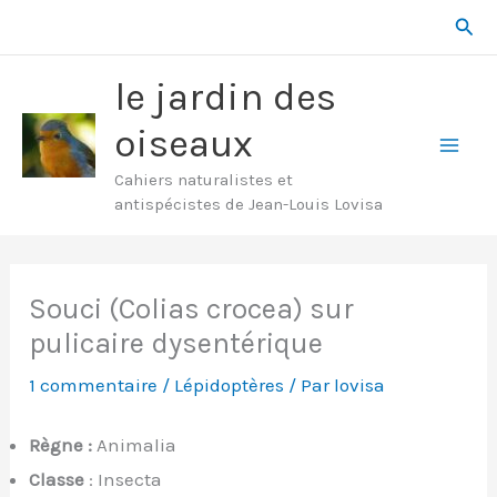
Aller
Rech
au
contenu
le jardin des
oiseaux
Mai
Cahiers naturalistes et
antispécistes de Jean-Louis Lovisa
Men
Souci (Colias crocea) sur
pulicaire dysentérique
1 commentaire
/
Lépidoptères
/ Par
lovisa
Règne :
Animalia
Classe
: Insecta