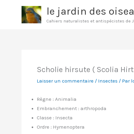
Aller
le jardin des oise
au
Cahiers naturalistes et antispécistes de 
contenu
Scholie hirsute ( Scolia Hir
Laisser un commentaire
/
Insectes
/ Par
l
Règne : Animalia
Embranchement : arthropoda
Classe : Insecta
Ordre : Hymenoptera