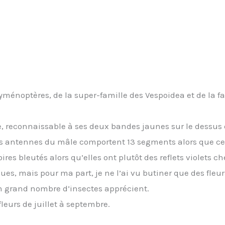
 hyménoptères, de la super-famille des Vespoidea et de la f
ète, reconnaissable à ses deux bandes jaunes sur le dessu
 Les antennes du mâle comportent 13 segments alors que cel
ires bleutés alors qu’elles ont plutôt des reflets violets ch
leues, mais pour ma part, je ne l’ai vu butiner que des fle
n grand nombre d’insectes apprécient.
fleurs de juillet à septembre.