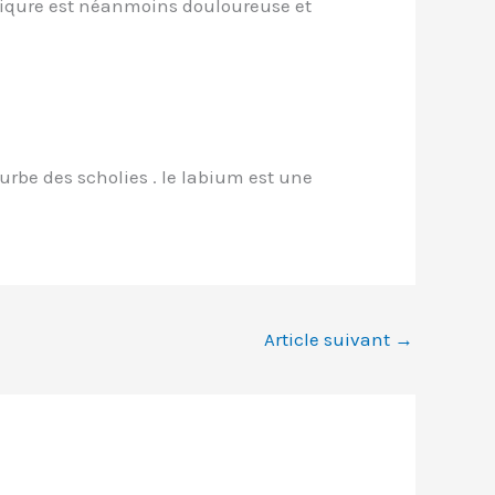
a piqure est néanmoins douloureuse et
rbe des scholies . le labium est une
Article suivant
→