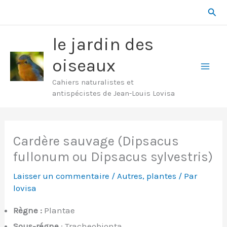
Aller
Rech
au
contenu
le jardin des
oiseaux
Mai
Cahiers naturalistes et
antispécistes de Jean-Louis Lovisa
Men
Cardère sauvage (Dipsacus
fullonum ou Dipsacus sylvestris)
Laisser un commentaire
/
Autres
,
plantes
/ Par
lovisa
Règne :
Plantae
Sous-régne
: Tracheobionta