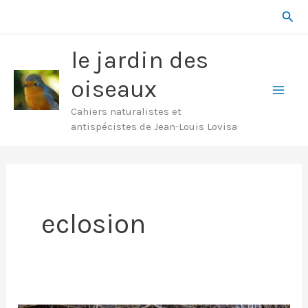
Aller
Rech
au
contenu
le jardin des
oiseaux
Mai
Cahiers naturalistes et
antispécistes de Jean-Louis Lovisa
Men
eclosion