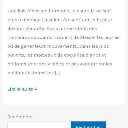
Une fois l’éclosion terminée, la coquille ne sert
plus à protéger l’oisillon. Au contraire, elle peut
devenir gênante. Dans un nid étroit, des
morceaux coupants risquent de blesser les jeunes
ou de gêner leurs mouvements. Dans les nids
ouverts, les morceaux de coquilles blancs et
brillants sont très visibles et peuvent attirer les
prédateurs terrestres […]
Que
Lire la suite »
deviennent
les
coquilles
Rechercher
d’œufs
Rechercher