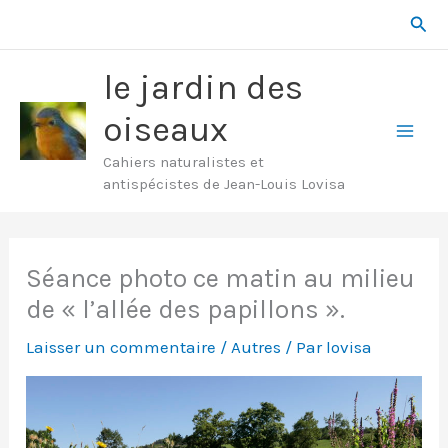
Aller
Rech
au
contenu
le jardin des
oiseaux
Mai
Cahiers naturalistes et
antispécistes de Jean-Louis Lovisa
Men
Séance photo ce matin au milieu
de « l’allée des papillons ».
Laisser un commentaire
/
Autres
/ Par
lovisa