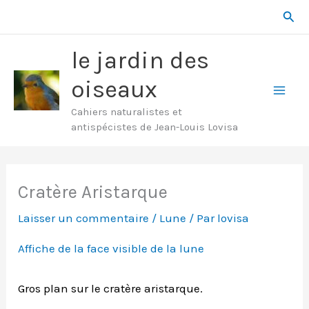
Aller
Rech
au
contenu
le jardin des
oiseaux
Mai
Cahiers naturalistes et
antispécistes de Jean-Louis Lovisa
Men
Cratère Aristarque
Laisser un commentaire
/
Lune
/ Par
lovisa
Affiche de la face visible de la lune
Gros plan sur le cratère aristarque.