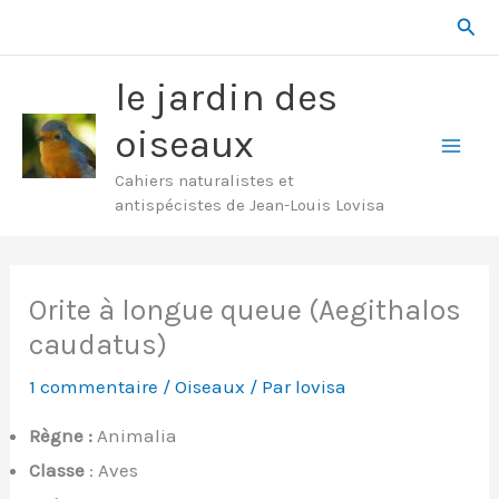
Aller
Rech
au
contenu
le jardin des
oiseaux
Mai
Cahiers naturalistes et
antispécistes de Jean-Louis Lovisa
Men
Orite à longue queue (Aegithalos
caudatus)
1 commentaire
/
Oiseaux
/ Par
lovisa
Règne :
Animalia
Classe
: Aves