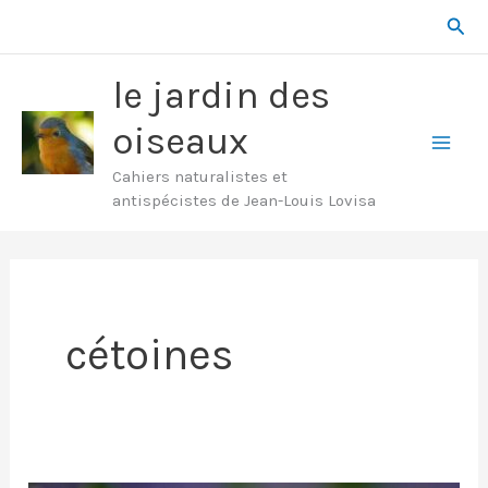
Aller
Rech
au
contenu
le jardin des
oiseaux
Mai
Cahiers naturalistes et
antispécistes de Jean-Louis Lovisa
Men
cétoines