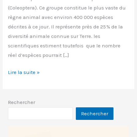
(Coleoptera). Ce groupe constitue le plus vaste du
règne animal avec environ 400 000 espèces
décrites à ce jour. Il représente près de 25 % de la
diversité animale connue sur Terre. les
scientifiques estiment toutefois que le nombre
réel d’espèces pourrait […]
Cétoine
Lire la suite »
dorée
(Cetonia
aurata
Rechercher
)
Rechercher