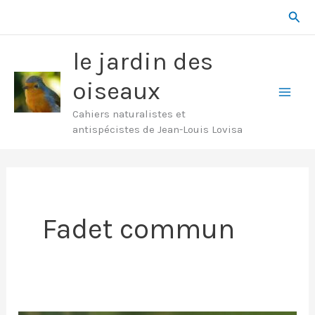
Aller
Rech
au
contenu
le jardin des
oiseaux
Mai
Cahiers naturalistes et
antispécistes de Jean-Louis Lovisa
Men
Fadet commun