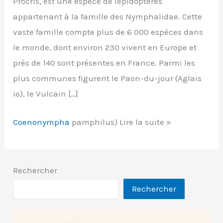
Procris, est une espèce de lépidoptères
appartenant à la famille des Nymphalidae. Cette
vaste famille compte plus de 6 000 espèces dans
le monde, dont environ 230 vivent en Europe et
près de 140 sont présentes en France. Parmi les
plus communes figurent le Paon-du-jour (Aglais
io), le Vulcain […]
Coenonympha
pamphilus) Lire la suite »
Fadet
commun
ou
Rechercher
Procris
Rechercher
(