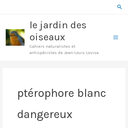
Aller
Rech
au
contenu
le jardin des
oiseaux
Mai
Cahiers naturalistes et
antispécistes de Jean-Louis Lovisa
Men
ptérophore blanc
dangereux