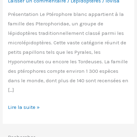
Laisser un commentaire
/
Lépidoptères
/
lovisa
Présentation Le Ptérophore blanc appartient à la
famille des Pterophoridae, un groupe de
lépidoptères traditionnellement classé parmi les
microlépidoptères. Cette vaste catégorie réunit de
petits papillons tels que les Pyrales, les
Hyponomeutes ou encore les Tordeuses. La famille
des ptérophores compte environ 1 300 espèces
dans le monde, dont plus de 140 sont recensées en
[…]
Pterophorus
Lire la suite »
pentadactyla
(Ptérophore
blanc)
Rechercher