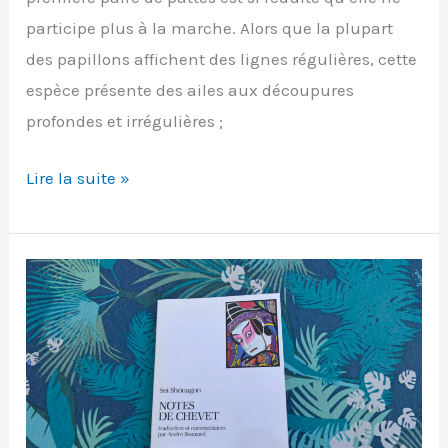
participe plus à la marche. Alors que la plupart
des papillons affichent des lignes régulières, cette
espèce présente des ailes aux découpures
profondes et irrégulières ;
Robert
Lire la suite »
le
diable
(Polygonia
c-
album)