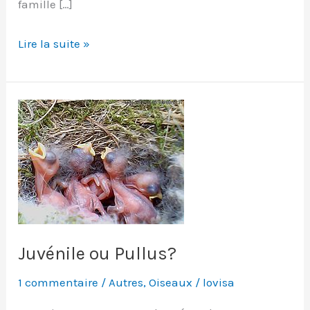
famille […]
Lucine
Lire la suite »
(Hamearis
lucina
)
Juvénile ou Pullus?
1 commentaire
/
Autres
,
Oiseaux
/
lovisa