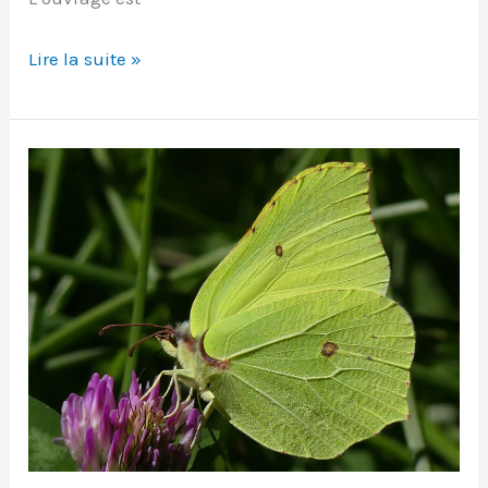
«
Lire la suite »
Notes
de
chevet
»
de
Sei
Shônagon.