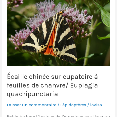
Écaille chinée sur eupatoire à
feuilles de chanvre/ Euplagia
quadripunctaria
Laisser un commentaire
/
Lépidoptères
/
lovisa
Petite histoire L’histoire de l’eupatoire vaut le coup