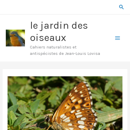
Aller
Rech
au
contenu
le jardin des
oiseaux
Mai
Cahiers naturalistes et
antispécistes de Jean-Louis Lovisa
Men