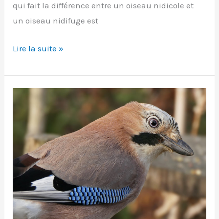
qui fait la différence entre un oiseau nidicole et
un oiseau nidifuge est
Nidicole,
Lire la suite »
nidifuge
ou
semi
nidifuge
?