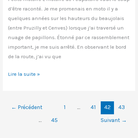
d’être raconté. Je me promenais en moto il y a
quelques années sur les hauteurs du beaujolais
(entre Pruzilly et Cenves) lorsque j’ai traversé un
nuage de papillons. Étonné par ce rassemblement
important, je me suis arrêté. En observant le bord
de la route, j’ai vu que
Écaille
Lire la suite »
chinée
sur
eupatoire
←
Précédent
1
…
41
42
43
à
…
45
Suivant
→
feuilles
de